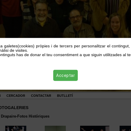
za galetes(cookies) pròpies i de tercers per personalitzar el contingut
àlisi de visites.
ntinguts has de donar el teu consentiment a que siguin utilitzades al te
Acceptar
I
CERCADOR
CONTACTAR
BUTLLETÍ
OTOGALERIES
 Drapaire-Fotos Históriques