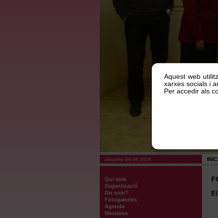
Aquest web utilit
xarxes socials i an
Per accedir als co
INIC
dissabte 08.08.2026
F
Qui som
Organització
On som?
El
Fotogaleries
Agenda
Membres